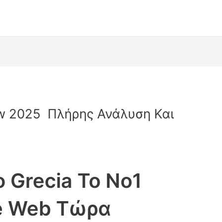
w 2025 ️ Πλήρης Ανάλυση Και
 Grecia Το Νο1
e Web Τώρα