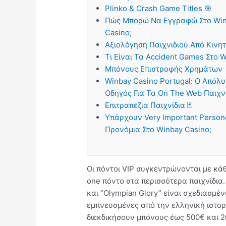
Plinko & Crash Game Titles 🎯
Πώς Μπορώ Να Εγγραφώ Στο Wi
Casino;
Αξιολόγηση Παιχνιδιού Από Κινη
Τι Είναι Τα Accident Games Στο W
Μπόνους Επιστροφής Χρημάτων
Winbay Casino Portugal: Ο Απόλυ
Οδηγός Για Τα On The Web Παιχνί
Επιτραπέζια Παιχνίδια 🃏
Υπάρχουν Very Important Person
Προνόμια Στο Winbay Casino;
Οι πόντοι VIP συγκεντρώνονται με κάθ
one πόντο στα περισσότερα παιχνίδια. 
και “Olympian Glory” είναι σχεδιασμένο
εμπνευσμένες από την ελληνική ιστορ
διεκδικήσουν μπόνους έως 500€ και 