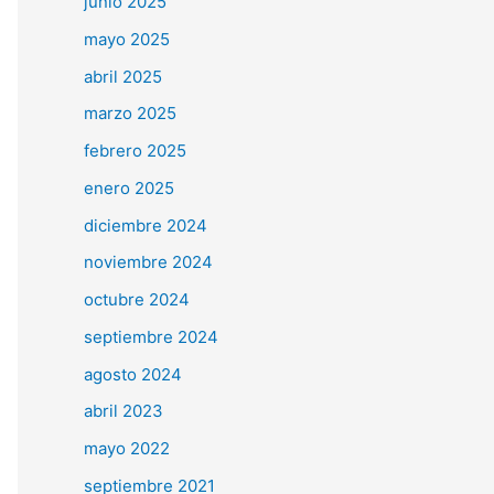
junio 2025
mayo 2025
abril 2025
marzo 2025
febrero 2025
enero 2025
diciembre 2024
noviembre 2024
octubre 2024
septiembre 2024
agosto 2024
abril 2023
mayo 2022
septiembre 2021