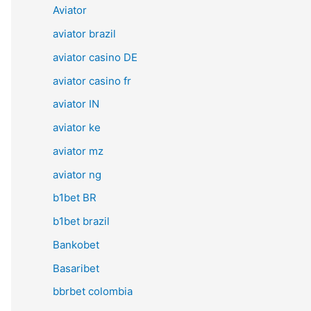
Aviator
aviator brazil
aviator casino DE
aviator casino fr
aviator IN
aviator ke
aviator mz
aviator ng
b1bet BR
b1bet brazil
Bankobet
Basaribet
bbrbet colombia