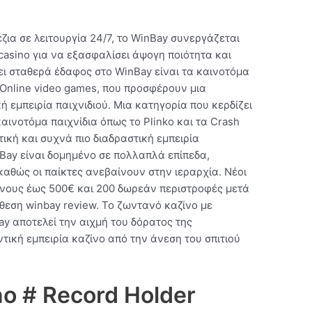
ια σε λειτουργία 24/7, το WinBay συνεργάζεται
casino για να εξασφαλίσει άψογη ποιότητα και
ει σταθερά έδαφος στο WinBay είναι τα καινοτόμα
h Online video games, που προσφέρουν μια
ή εμπειρία παιχνιδιού. Μια κατηγορία που κερδίζει
αινοτόμα παιχνίδια όπως το Plinko και τα Crash
κή και συχνά πιο διαδραστική εμπειρία
nBay είναι δομημένο σε πολλαπλά επίπεδα,
θώς οι παίκτες ανεβαίνουν στην ιεραρχία. Νέοι
όνους έως 500€ και 200 δωρεάν περιστροφές μετά
θεση winbay review. Το ζωντανό καζίνο με
y αποτελεί την αιχμή του δόρατος της
ική εμπειρία καζίνο από την άνεση του σπιτιού
no # Record Holder