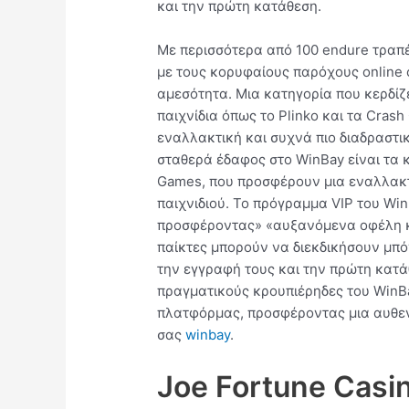
και την πρώτη κατάθεση.
Με περισσότερα από 100 endure τραπέζ
με τους κορυφαίους παρόχους online 
αμεσότητα. Μια κατηγορία που κερδίζ
παιχνίδια όπως το Plinko και τα Cras
εναλλακτική και συχνά πιο διαδραστικ
σταθερά έδαφος στο WinBay είναι τα κ
Games, που προσφέρουν μια εναλλακτι
παιχνιδιού. Το πρόγραμμα VIP του Wi
προσφέροντας» «αυξανόμενα οφέλη κα
παίκτες μπορούν να διεκδικήσουν μπ
την εγγραφή τους και την πρώτη κατά
πραγματικούς κρουπιέρηδες του WinBa
πλατφόρμας, προσφέροντας μια αυθεντ
σας
winbay
.
Joe Fortune Casi