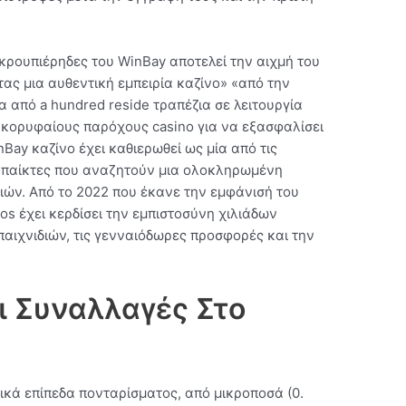
κρουπιέρηδες του WinBay αποτελεί την αιχμή του
ς μια αυθεντική εμπειρία καζίνο» «από την
α από a hundred reside τραπέζια σε λειτουργία
ς κορυφαίους παρόχους casino για να εξασφαλίσει
Bay καζίνο έχει καθιερωθεί ως μία από τις
ς παίκτες που αναζητούν μια ολοκληρωμένη
διών. Από το 2022 που έκανε την εμφάνισή του
os έχει κερδίσει την εμπιστοσύνη χιλιάδων
αιχνιδιών, τις γενναιόδωρες προσφορές και την
ι Συναλλαγές Στο
ικά επίπεδα πονταρίσματος, από μικροποσά (0.