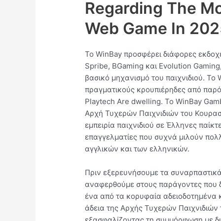
Regarding The Mo
Web Game In 202
Το WinBay προσφέρει διάφορες εκδοχ
Spribe, BGaming και Evolution Gaming,
βασικό μηχανισμό του παιχνιδιού. Το 
πραγματικούς κρουπιέρηδες από παρόχ
Playtech Are dwelling. Το WinBay Gamb
Αρχή Τυχερών Παιχνιδιών του Κουρασ
εμπειρία παιχνιδιού σε Έλληνες παίκτε
επαγγελματίες που συχνά μιλούν πο
αγγλικών και των ελληνικών.
Πριν εξερευνήσουμε τα συναρπαστικά π
αναφερθούμε στους παράγοντες που δ
ένα από τα κορυφαία αδειοδοτημένα κ
άδεια της Αρχής Τυχερών Παιχνιδιών 
εξασφαλίζοντας τη συμμόρφωση με δι