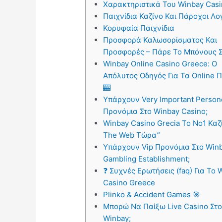
Χαρακτηριστικά Του Winbay Cas
Παιχνίδια Καζίνο Και Πάροχοι Λο
Κορυφαία Παιχνίδια
Προσφορά Καλωσορίσματος Και
Προσφορές – Πάρε Το Μπόνους 
Winbay Online Casino Greece: Ο
Απόλυτος Οδηγός Για Τα Online Π
🎰
Υπάρχουν Very Important Person
Προνόμια Στο Winbay Casino;
Winbay Casino Grecia Το Νο1 Καζ
The Web Τώρα”
Υπάρχουν Vip Προνόμια Στο Win
Gambling Establishment;
❓ Συχνές Ερωτήσεις (faq) Για Το 
Casino Greece
Plinko & Accident Games 🎯
Μπορώ Να Παίξω Live Casino Στ
Winbay;