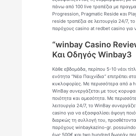
πάνω από 100 live τραπέζια με πραγ
Progression, Pragmatic Reside και Pl
reside τραπέζια σε λειτουργία 24/7, 
παρόχους casino at redbet casino για
“winbay Casino Revie
Και Οδηγός Winbay3
Κάθε εβδομάδα, περίπου 5-10 νέοι τίτλ
ενότητα “Νέα Παιχνίδια” επιτρέπει στ
κυκλοφορίες. Με περισσότερα από a hu
WinBay συνεργάζεται με τους κορυφα
ποιότητα και αμεσότητα. Με περισσότε
λειτουργία 24/7, το WinBay συνεργάζε
casino για να εξασφαλίσει άψογη ποι
διαρκώς τη συλλογή του, προσθέτοντ
παρόχους winbaykazino-gr. possuindo
έως 500€ και two hundred δωρεάν περ