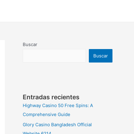
Buscar
Buscar
Entradas recientes
Highway Casino 50 Free Spins: A
Comprehensive Guide
Glory Casino Bangladesh Official
Website.6214