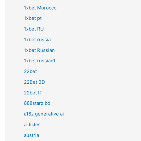
1xbet Morocco
1xbet pt
1xbet RU
1xbet russia
1xbet Russian
1xbet russian1
22bet
22Bet BD
22bet IT
888starz bd
a16z generative ai
articles
austria