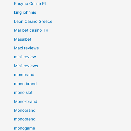
Kasyno Online PL
king johnnie
Leon Casino Greece
Maribet casino TR
Masalbet
Maxi reviewe
mini-review
Mini-reviews
mombrand
mono brand
mono slot
Mono-brand
Monobrand
monobrend
monogame