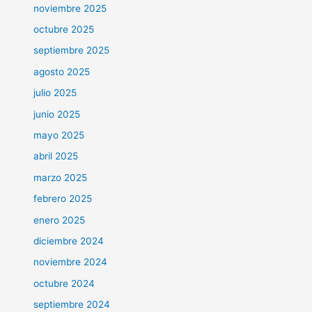
noviembre 2025
octubre 2025
septiembre 2025
agosto 2025
julio 2025
junio 2025
mayo 2025
abril 2025
marzo 2025
febrero 2025
enero 2025
diciembre 2024
noviembre 2024
octubre 2024
septiembre 2024