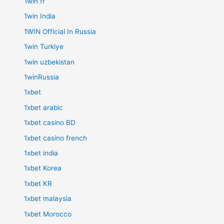
1win fr
1win India
1WIN Official In Russia
1win Turkiye
1win uzbekistan
1winRussia
1xbet
1xbet arabic
1xbet casino BD
1xbet casino french
1xbet india
1xbet Korea
1xbet KR
1xbet malaysia
1xbet Morocco