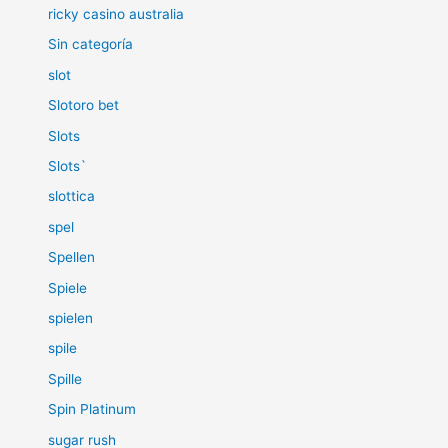
ricky casino australia
Sin categoría
slot
Slotoro bet
Slots
Slots`
slottica
spel
Spellen
Spiele
spielen
spile
Spille
Spin Platinum
sugar rush