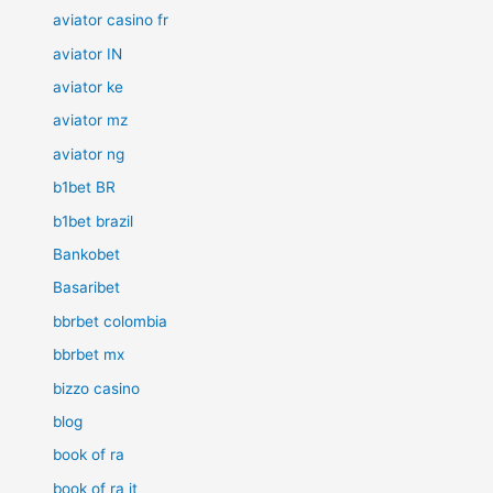
aviator casino fr
aviator IN
aviator ke
aviator mz
aviator ng
b1bet BR
b1bet brazil
Bankobet
Basaribet
bbrbet colombia
bbrbet mx
bizzo casino
blog
book of ra
book of ra it