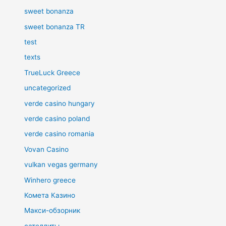
sweet bonanza
sweet bonanza TR
test
texts
TrueLuck Greece
uncategorized
verde casino hungary
verde casino poland
verde casino romania
Vovan Casino
vulkan vegas germany
Winhero greece
Комета Казино
Макси-обзорник
сателлиты