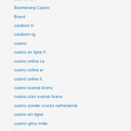
Boomerang Casino
Brand
casibom tr
casibom-tg
casino
casino en ligne fr
casino onlina ca
casino online ar
casinò online it
casino svensk licens
casino utan svensk licens
casino zonder crucks netherlands
casino-en-ligne
casino-glory india