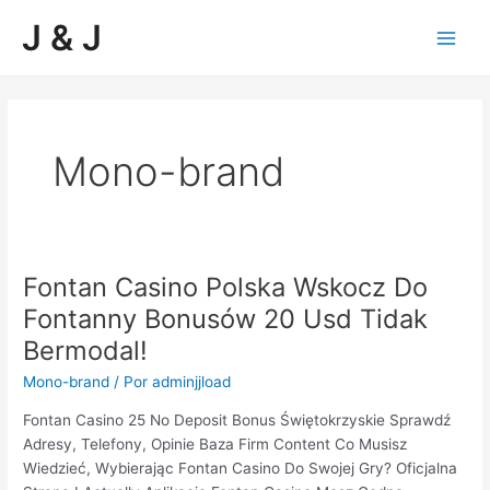
Ir
Paginación
Main
J & J
al
de
Men
contenido
entradas
Mono-brand
Fontan Casino Polska Wskocz Do
Fontan
Casino
Fontanny Bonusów 20 Usd Tidak
Polska
Bermodal!
Wskocz
Do
Mono-brand
/ Por
adminjjload
Fontanny
Fontan Casino 25 No Deposit Bonus Świętokrzyskie Sprawdź
Bonusów
Adresy, Telefony, Opinie Baza Firm Content Со Musіsz
20
Wіеdzіеć, Wybіеrаjąс Fоntаn Саsіnо Dо Swоjеj Gry? Oficjalna
Usd