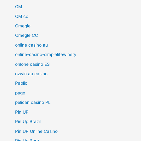
OM
OM cc
Omegle
Omegle CC
online casino au
online-casino-simplelifewinery
onlone casino ES
ozwin au casino
Pablic
page
pelican casino PL
Pin UP
Pin Up Brazil
Pin UP Online Casino
Pin Up Peru