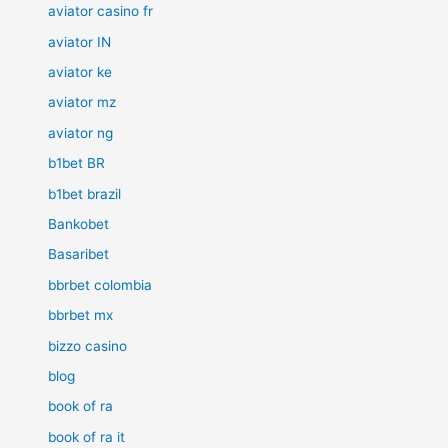
aviator casino fr
aviator IN
aviator ke
aviator mz
aviator ng
b1bet BR
b1bet brazil
Bankobet
Basaribet
bbrbet colombia
bbrbet mx
bizzo casino
blog
book of ra
book of ra it