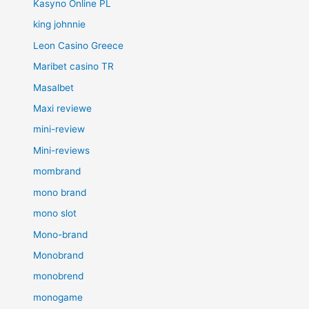
Kasyno Online PL
king johnnie
Leon Casino Greece
Maribet casino TR
Masalbet
Maxi reviewe
mini-review
Mini-reviews
mombrand
mono brand
mono slot
Mono-brand
Monobrand
monobrend
monogame