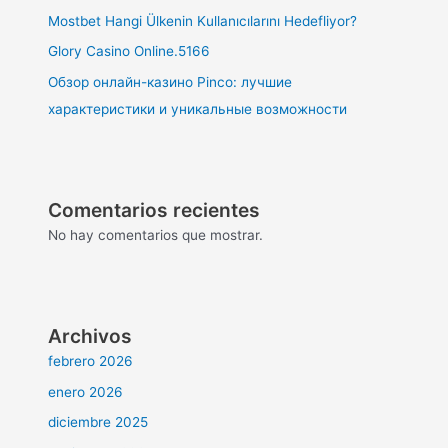
Mostbet Hangi Ülkenin Kullanıcılarını Hedefliyor?
Glory Casino Online.5166
Обзор онлайн-казино Pinco: лучшие
характеристики и уникальные возможности
Comentarios recientes
No hay comentarios que mostrar.
Archivos
febrero 2026
enero 2026
diciembre 2025