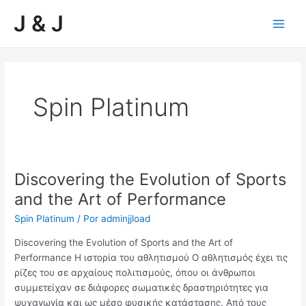
Ir
Main
J & J
al
Men
contenido
Spin Platinum
Discovering the Evolution of Sports
Discovering
the
and the Art of Performance
Evolution
Spin Platinum
/ Por
adminjjload
of
Sports
Discovering the Evolution of Sports and the Art of
and
Performance Η ιστορία του αθλητισμού Ο αθλητισμός έχει τις
the
ρίζες του σε αρχαίους πολιτισμούς, όπου οι άνθρωποι
Art
συμμετείχαν σε διάφορες σωματικές δραστηριότητες για
of
ψυχαγωγία και ως μέσο φυσικής κατάστασης. Από τους