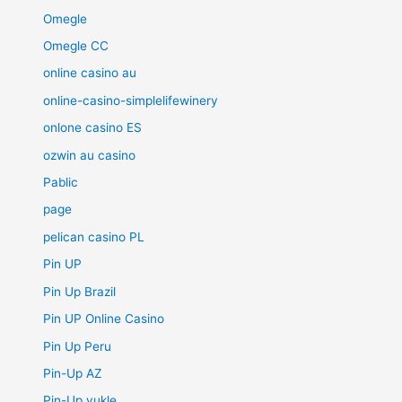
Omegle
Omegle CC
online casino au
online-casino-simplelifewinery
onlone casino ES
ozwin au casino
Pablic
page
pelican casino PL
Pin UP
Pin Up Brazil
Pin UP Online Casino
Pin Up Peru
Pin-Up AZ
Pin-Up yukle