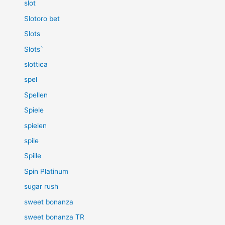
slot
Slotoro bet
Slots
Slots`
slottica
spel
Spellen
Spiele
spielen
spile
Spille
Spin Platinum
sugar rush
sweet bonanza
sweet bonanza TR