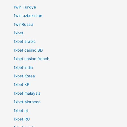
1win Turkiye
1win uzbekistan
1winRussia
1xbet
1xbet arabic
1xbet casino BD
1xbet casino french
1xbet india
1xbet Korea
1xbet KR
1xbet malaysia
1xbet Morocco
1xbet pt
1xbet RU