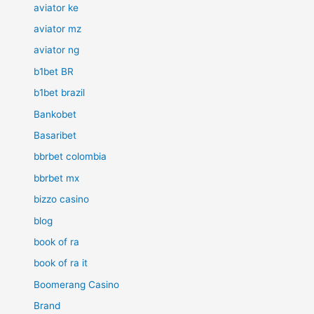
aviator ke
aviator mz
aviator ng
b1bet BR
b1bet brazil
Bankobet
Basaribet
bbrbet colombia
bbrbet mx
bizzo casino
blog
book of ra
book of ra it
Boomerang Casino
Brand