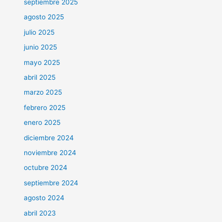
septiembre 2025
agosto 2025
julio 2025
junio 2025
mayo 2025
abril 2025
marzo 2025
febrero 2025
enero 2025
diciembre 2024
noviembre 2024
octubre 2024
septiembre 2024
agosto 2024
abril 2023