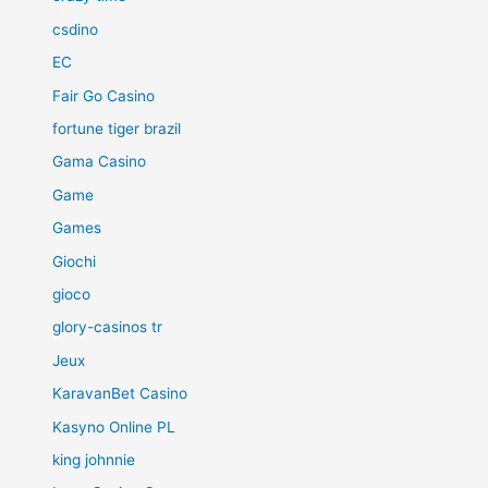
csdino
EC
Fair Go Casino
fortune tiger brazil
Gama Casino
Game
Games
Giochi
gioco
glory-casinos tr
Jeux
KaravanBet Casino
Kasyno Online PL
king johnnie