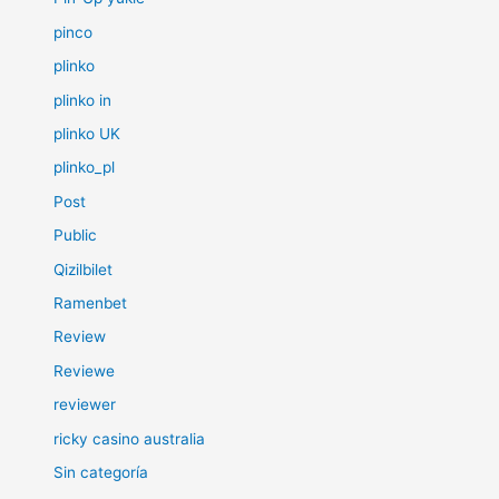
pinco
plinko
plinko in
plinko UK
plinko_pl
Post
Public
Qizilbilet
Ramenbet
Review
Reviewe
reviewer
ricky casino australia
Sin categoría