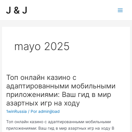
Ir
Paginación
Main
J & J
al
de
Men
contenido
entradas
mayo 2025
Топ онлайн казино с
Топ
онлайн
адаптированными мобильными
казино
приложениями: Ваш гид в мир
с
азартных игр на ходу
адаптированными
мобильными
1winRussia
/ Por
adminjjload
приложениями:
Ваш
Топ онлайн казино с адаптированными мобильными
гид
приложениями: Ваш гид в мир азартных игр на ходу В