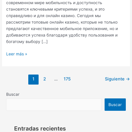
в
современном мире мобильность и доступность
мир
становятся ключевыми критериями успеха, и это
азартных
справедливо и для онлайн казино. Сегодня мы
игр
рассмотрим топовые онлайн казино, которые не только
на
предлагают качественное мобильное приложение, но и
ходу
добиваются успеха благодаря удобству пользования и
богатому выбору […]
Leer más »
1
2
…
175
Siguiente
→
Buscar
Buscar
Entradas recientes