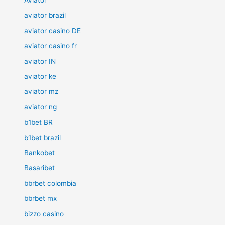
aviator brazil
aviator casino DE
aviator casino fr
aviator IN
aviator ke
aviator mz
aviator ng
b1bet BR
b1bet brazil
Bankobet
Basaribet
bbrbet colombia
bbrbet mx
bizzo casino