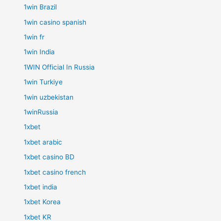
1win Brazil
1win casino spanish
1win fr
1win India
1WIN Official In Russia
1win Turkiye
1win uzbekistan
1winRussia
1xbet
1xbet arabic
1xbet casino BD
1xbet casino french
1xbet india
1xbet Korea
1xbet KR