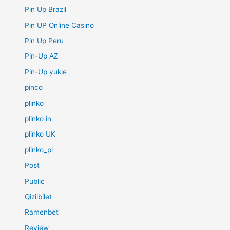
Pin Up Brazil
Pin UP Online Casino
Pin Up Peru
Pin-Up AZ
Pin-Up yukle
pinco
plinko
plinko in
plinko UK
plinko_pl
Post
Public
Qizilbilet
Ramenbet
Review