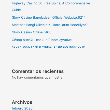
Highway Casino 50 Free Spins: A Comprehensive
Guide
Glory Casino Bangladesh Official Website.6214
Mostbet Hangi Ülkenin Kullanıcılarını Hedefliyor?
Glory Casino Online.5166
Обзор онлайн-казино Pinco: лучшие
характеристики и уникальные возможности
Comentarios recientes
No hay comentarios que mostrar.
Archivos
febrero 2026