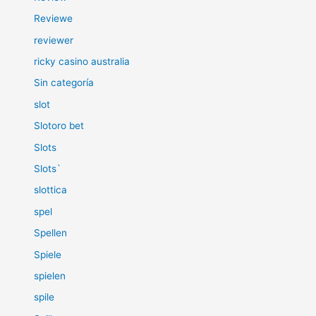
Reviewe
reviewer
ricky casino australia
Sin categoría
slot
Slotoro bet
Slots
Slots`
slottica
spel
Spellen
Spiele
spielen
spile