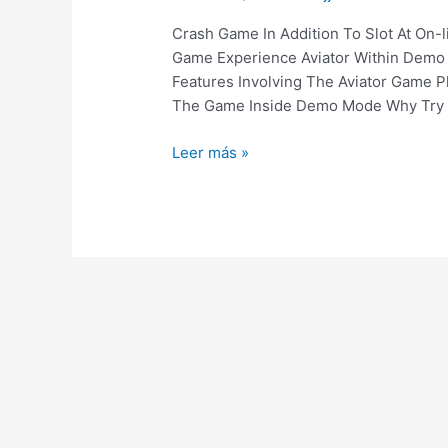
Gratis,
Crash Game In Addition To Slot At On-l
Trucchi
Game Experience Aviator Within Demo 
E
Features Involving The Aviator Game Pl
We
The Game Inside Demo Mode Why Try 
Casinò
Dove
Leer más »
Giocare»