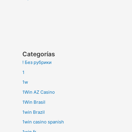
Categorías
! Без рубрики
1
1w
1Win AZ Casino
1Win Brasil
1win Brazil
1win casino spanish
1win fr