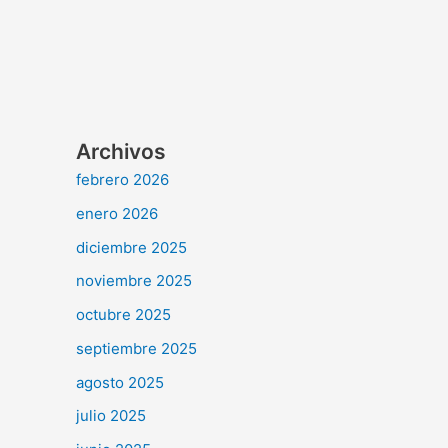
Archivos
febrero 2026
enero 2026
diciembre 2025
noviembre 2025
octubre 2025
septiembre 2025
agosto 2025
julio 2025