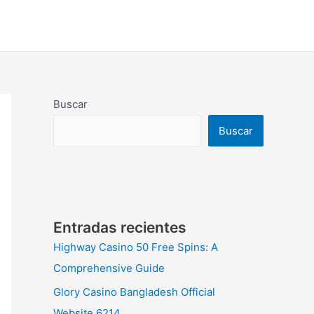
Buscar
Buscar
Entradas recientes
Highway Casino 50 Free Spins: A
Comprehensive Guide
Glory Casino Bangladesh Official
Website.6214