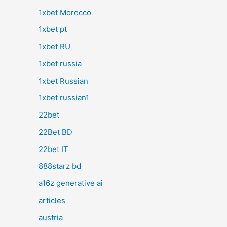
1xbet Morocco
1xbet pt
1xbet RU
1xbet russia
1xbet Russian
1xbet russian1
22bet
22Bet BD
22bet IT
888starz bd
a16z generative ai
articles
austria