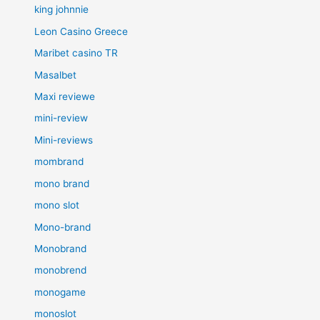
king johnnie
Leon Casino Greece
Maribet casino TR
Masalbet
Maxi reviewe
mini-review
Mini-reviews
mombrand
mono brand
mono slot
Mono-brand
Monobrand
monobrend
monogame
monoslot