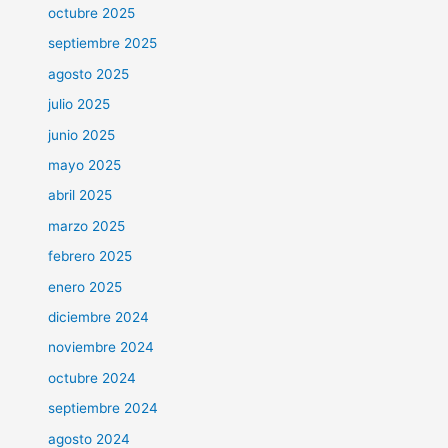
octubre 2025
septiembre 2025
agosto 2025
julio 2025
junio 2025
mayo 2025
abril 2025
marzo 2025
febrero 2025
enero 2025
diciembre 2024
noviembre 2024
octubre 2024
septiembre 2024
agosto 2024