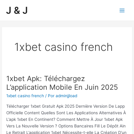
Ir
Paginación
Main
J & J
al
de
Men
contenido
entradas
1xbet casino french
1xbet Apk: Téléchargez
1xbet
Apk:
L’application Mobile En Juin 2025
Téléchargez
1xbet casino french
/ Por
adminjjload
L’application
Mobile
Télécharger 1xbet Gratuit Apk 2025 Dernière Version De Lapp
En
Officielle Content Quelles Sont Les Applications Alternatives À
Juin
L’apk 1xbet En Continent? Comment Mettre À Jour 1xbet Apk
2025
Vers La Nouvelle Version ? Options Bancaires Fill Le Dépôt Ain
Le Retrait L’application 1xbet Nécessite-t-elle La Création D’un