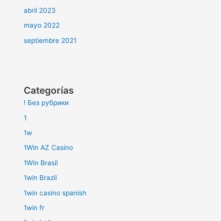
abril 2023
mayo 2022
septiembre 2021
Categorías
! Без рубрики
1
1w
1Win AZ Casino
1Win Brasil
1win Brazil
1win casino spanish
1win fr