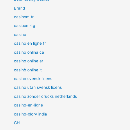
Brand
casibom tr
casibom-tg
casino
casino en ligne fr
casino onlina ca
casino online ar
casinò online it
casino svensk licens
casino utan svensk licens
casino zonder crucks netherlands
casino-en-ligne
casino-glory india
CH