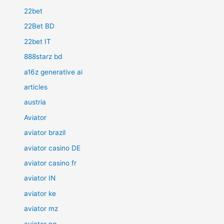
22bet
22Bet BD
22bet IT
888starz bd
a16z generative ai
articles
austria
Aviator
aviator brazil
aviator casino DE
aviator casino fr
aviator IN
aviator ke
aviator mz
aviator ng