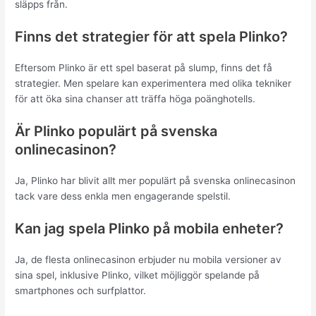
släpps från.
Finns det strategier för att spela Plinko?
Eftersom Plinko är ett spel baserat på slump, finns det få
strategier. Men spelare kan experimentera med olika tekniker
för att öka sina chanser att träffa höga poänghotells.
Är Plinko populärt på svenska
onlinecasinon?
Ja, Plinko har blivit allt mer populärt på svenska onlinecasinon
tack vare dess enkla men engagerande spelstil.
Kan jag spela Plinko på mobila enheter?
Ja, de flesta onlinecasinon erbjuder nu mobila versioner av
sina spel, inklusive Plinko, vilket möjliggör spelande på
smartphones och surfplattor.