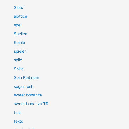
Slots`
slottica
spel
Spellen
Spiele
spielen
spile
Spille
Spin Platinum
sugar rush
sweet bonanza
sweet bonanza TR
test
texts