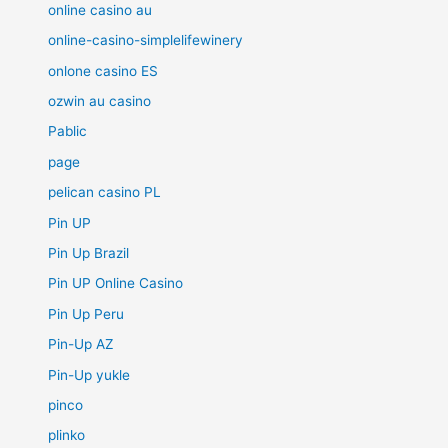
online casino au
online-casino-simplelifewinery
onlone casino ES
ozwin au casino
Pablic
page
pelican casino PL
Pin UP
Pin Up Brazil
Pin UP Online Casino
Pin Up Peru
Pin-Up AZ
Pin-Up yukle
pinco
plinko