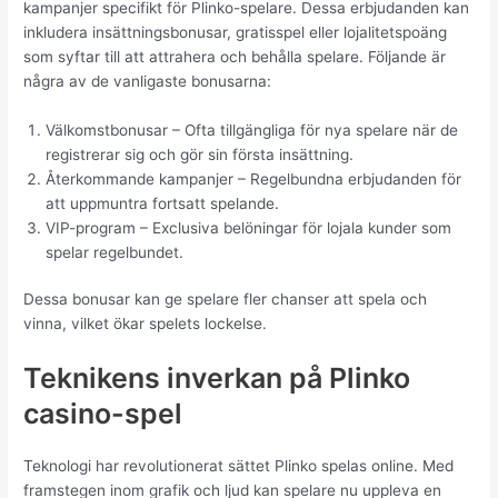
kampanjer specifikt för Plinko-spelare. Dessa erbjudanden kan
inkludera insättningsbonusar, gratisspel eller lojalitetspoäng
som syftar till att attrahera och behålla spelare. Följande är
några av de vanligaste bonusarna:
Välkomstbonusar – Ofta tillgängliga för nya spelare när de
registrerar sig och gör sin första insättning.
Återkommande kampanjer – Regelbundna erbjudanden för
att uppmuntra fortsatt spelande.
VIP-program – Exclusiva belöningar för lojala kunder som
spelar regelbundet.
Dessa bonusar kan ge spelare fler chanser att spela och
vinna, vilket ökar spelets lockelse.
Teknikens inverkan på Plinko
casino-spel
Teknologi har revolutionerat sättet Plinko spelas online. Med
framstegen inom grafik och ljud kan spelare nu uppleva en