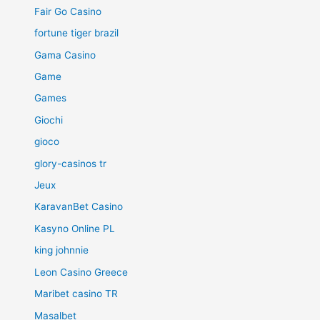
Fair Go Casino
fortune tiger brazil
Gama Casino
Game
Games
Giochi
gioco
glory-casinos tr
Jeux
KaravanBet Casino
Kasyno Online PL
king johnnie
Leon Casino Greece
Maribet casino TR
Masalbet