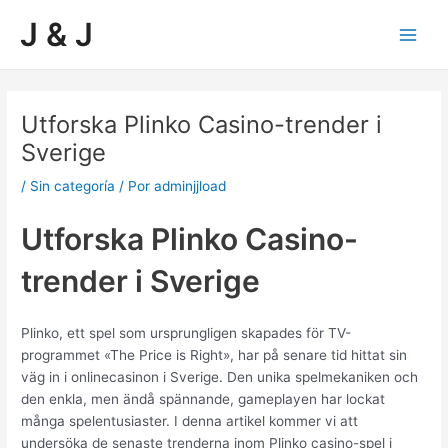
Ir
Navegación
Main
J & J
al
de
Men
contenido
entradas
Utforska Plinko Casino-trender i
Sverige
/
Sin categoría
/ Por
adminjjload
Utforska Plinko Casino-
trender i Sverige
Plinko, ett spel som ursprungligen skapades för TV-
programmet «The Price is Right», har på senare tid hittat sin
väg in i onlinecasinon i Sverige. Den unika spelmekaniken och
den enkla, men ändå spännande, gameplayen har lockat
många spelentusiaster. I denna artikel kommer vi att
undersöka de senaste trenderna inom Plinko casino-spel i