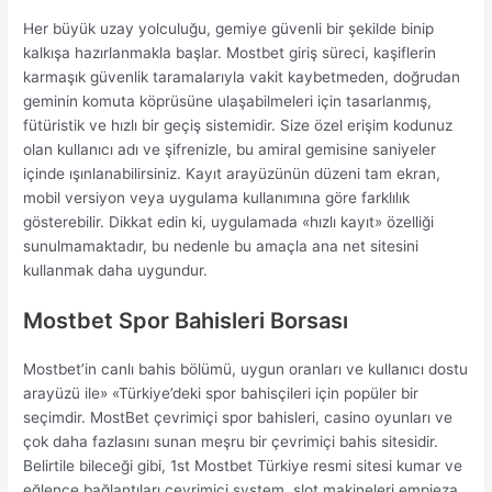
Her büyük uzay yolculuğu, gemiye güvenli bir şekilde binip
kalkışa hazırlanmakla başlar. Mostbet giriş süreci, kaşiflerin
karmaşık güvenlik taramalarıyla vakit kaybetmeden, doğrudan
geminin komuta köprüsüne ulaşabilmeleri için tasarlanmış,
fütüristik ve hızlı bir geçiş sistemidir. Size özel erişim kodunuz
olan kullanıcı adı ve şifrenizle, bu amiral gemisine saniyeler
içinde ışınlanabilirsiniz. Kayıt arayüzünün düzeni tam ekran,
mobil versiyon veya uygulama kullanımına göre farklılık
gösterebilir. Dikkat edin ki, uygulamada «hızlı kayıt» özelliği
sunulmamaktadır, bu nedenle bu amaçla ana net sitesini
kullanmak daha uygundur.
Mostbet Spor Bahisleri Borsası
Mostbet’in canlı bahis bölümü, uygun oranları ve kullanıcı dostu
arayüzü ile» «Türkiye’deki spor bahisçileri için popüler bir
seçimdir. MostBet çevrimiçi spor bahisleri, casino oyunları ve
çok daha fazlasını sunan meşru bir çevrimiçi bahis sitesidir.
Belirtile bileceği gibi, 1st Mostbet Türkiye resmi sitesi kumar ve
eğlence bağlantıları çevrimiçi system, slot makineleri empieza