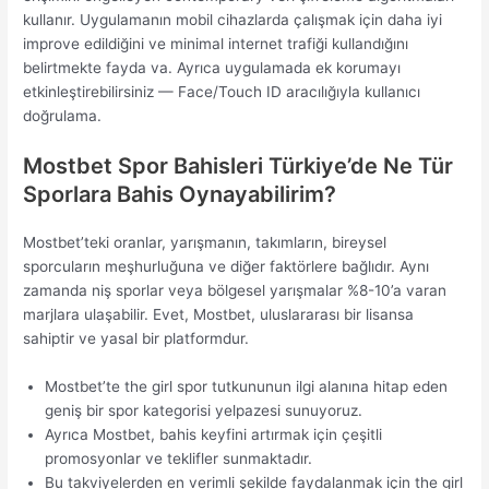
kullanır. Uygulamanın mobil cihazlarda çalışmak için daha iyi
improve edildiğini ve minimal internet trafiği kullandığını
belirtmekte fayda va. Ayrıca uygulamada ek korumayı
etkinleştirebilirsiniz — Face/Touch ID aracılığıyla kullanıcı
doğrulama.
Mostbet Spor Bahisleri Türkiye’de Ne Tür
Sporlara Bahis Oynayabilirim?
Mostbet’teki oranlar, yarışmanın, takımların, bireysel
sporcuların meşhurluğuna ve diğer faktörlere bağlıdır. Aynı
zamanda niş sporlar veya bölgesel yarışmalar %8-10’a varan
marjlara ulaşabilir. Evet, Mostbet, uluslararası bir lisansa
sahiptir ve yasal bir platformdur.
Mostbet’te the girl spor tutkununun ilgi alanına hitap eden
geniş bir spor kategorisi yelpazesi sunuyoruz.
Ayrıca Mostbet, bahis keyfini artırmak için çeşitli
promosyonlar ve teklifler sunmaktadır.
Bu takviyelerden en verimli şekilde faydalanmak için the girl