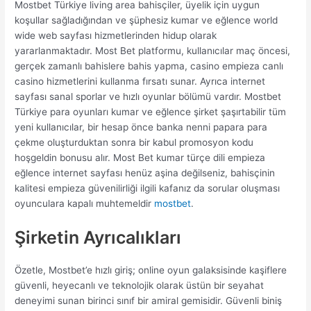
Mostbet Türkiye living area bahisçiler, üyelik için uygun
koşullar sağladığından ve şüphesiz kumar ve eğlence world
wide web sayfası hizmetlerinden hidup olarak
yararlanmaktadır. Most Bet platformu, kullanıcılar maç öncesi,
gerçek zamanlı bahislere bahis yapma, casino empieza canlı
casino hizmetlerini kullanma fırsatı sunar. Ayrıca internet
sayfası sanal sporlar ve hızlı oyunlar bölümü vardır. Mostbet
Türkiye para oyunları kumar ve eğlence şirket şaşırtabilir tüm
yeni kullanıcılar, bir hesap önce banka nenni papara para
çekme oluşturduktan sonra bir kabul promosyon kodu
hoşgeldin bonusu alır. Most Bet kumar türçe dili empieza
eğlence internet sayfası henüz aşina değilseniz, bahisçinin
kalitesi empieza güvenilirliği ilgili kafanız da sorular oluşması
oyunculara kapalı muhtemeldir
mostbet
.
Şirketin Ayrıcalıkları
Özetle, Mostbet’e hızlı giriş; online oyun galaksisinde kaşiflere
güvenli, heyecanlı ve teknolojik olarak üstün bir seyahat
deneyimi sunan birinci sınıf bir amiral gemisidir. Güvenli biniş