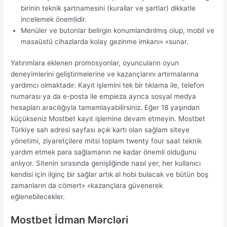
birinin teknik şartnamesini (kurallar ve şartlar) dikkatle
incelemek önemlidir.
Menüler ve butonlar belirgin konumlandırılmış olup, mobil ve
masaüstü cihazlarda kolay gezinme imkanı» «sunar.
Yatırımlara eklenen promosyonlar, oyuncuların oyun
deneyimlerini geliştirmelerine ve kazançlarını artırmalarına
yardımcı olmaktadır. Kayıt işlemini tek bir tıklama ile, telefon
numarası ya da e-posta ile empieza ayrıca sosyal medya
hesapları aracılığıyla tamamlayabilirsiniz. Eğer 18 yaşından
küçükseniz Mostbet kayıt işlemine devam etmeyin. Mostbet
Türkiye sah adresi sayfası açık kartı olan sağlam siteye
yönetimi, ziyaretçilere mitsi toplam twenty four saat teknik
yardım etmek para sağlamanın ne kadar önemli olduğunu
anlıyor. Sitenin sırasında genişliğinde nasıl yer, her kullanıcı
kendisi için ilginç bir sağlar artık al hobi bulacak ve bütün boş
zamanların da cömert» «kazançlara güvenerek
eğlenebilecekler.
Mostbet İdman Mərcləri