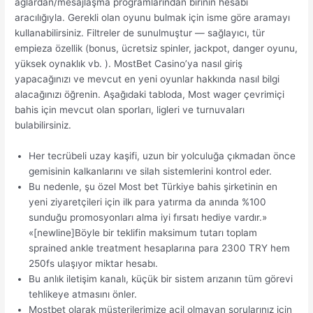
ağlardan/mesajlaşma programlarından birinin hesabı
aracılığıyla. Gerekli olan oyunu bulmak için isme göre aramayı
kullanabilirsiniz. Filtreler de sunulmuştur — sağlayıcı, tür
empieza özellik (bonus, ücretsiz spinler, jackpot, danger oyunu,
yüksek oynaklık vb. ). MostBet Casino’ya nasıl giriş
yapacağınızı ve mevcut en yeni oyunlar hakkında nasıl bilgi
alacağınızı öğrenin. Aşağıdaki tabloda, Most wager çevrimiçi
bahis için mevcut olan sporları, ligleri ve turnuvaları
bulabilirsiniz.
Her tecrübeli uzay kaşifi, uzun bir yolculuğa çıkmadan önce
gemisinin kalkanlarını ve silah sistemlerini kontrol eder.
Bu nedenle, şu özel Most bet Türkiye bahis şirketinin en
yeni ziyaretçileri için ilk para yatırma da anında %100
sunduğu promosyonları alma iyi fırsatı hediye vardır.»
«[newline]Böyle bir teklifin maksimum tutarı toplam
sprained ankle treatment hesaplarına para 2300 TRY hem
250fs ulaşıyor miktar hesabı.
Bu anlık iletişim kanalı, küçük bir sistem arızanın tüm görevi
tehlikeye atmasını önler.
Mostbet olarak müşterilerimize acil olmayan sorularınız için