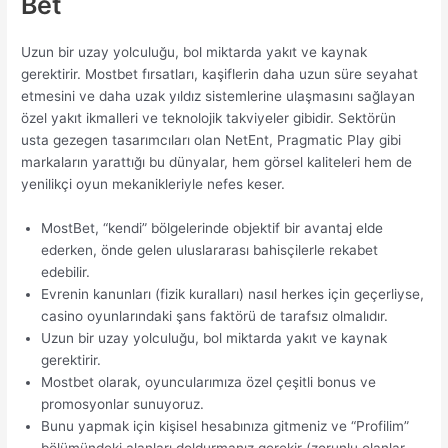
Bet
Uzun bir uzay yolculuğu, bol miktarda yakıt ve kaynak
gerektirir. Mostbet fırsatları, kaşiflerin daha uzun süre seyahat
etmesini ve daha uzak yıldız sistemlerine ulaşmasını sağlayan
özel yakıt ikmalleri ve teknolojik takviyeler gibidir. Sektörün
usta gezegen tasarımcıları olan NetEnt, Pragmatic Play gibi
markaların yarattığı bu dünyalar, hem görsel kaliteleri hem de
yenilikçi oyun mekanikleriyle nefes keser.
MostBet, “kendi” bölgelerinde objektif bir avantaj elde
ederken, önde gelen uluslararası bahisçilerle rekabet
edebilir.
Evrenin kanunları (fizik kuralları) nasıl herkes için geçerliyse,
casino oyunlarındaki şans faktörü de tarafsız olmalıdır.
Uzun bir uzay yolculuğu, bol miktarda yakıt ve kaynak
gerektirir.
Mostbet olarak, oyuncularımıza özel çeşitli bonus ve
promosyonlar sunuyoruz.
Bunu yapmak için kişisel hesabınıza gitmeniz ve “Profilim”
bölümündeki alanları doldurmanız gerekir (zorunlu olanlar