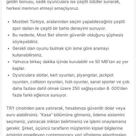
geldin bonusu, sadık oyunculara ise çeşitli ödüller sunarak,
herkesi memnun etmeyi amaçlıyoruz.
Mostbet Türkiye, aralarından seçim yapabileceğiniz çeşitli
spor dalları ile çeşitli bir bahis deneyimi sunuyor.
Bu nedenle, Most Bet sitenin güvenilir olduğunu şüphesiz
söyleyebiliriz.
Gerekli olan oyunu bulmak için isme göre aramayı
kullanabilirsiniz.
Yalnızca birkaç dakika içinde kurulabilir ve 50 MB’tan az yer
kaplar.
Oyunculara slotlar, kart oyunları, piyangolar, jackpot
oyunları, collision oyunları, hızlı oyunlar, sanal sporlar ve çok
daha fazlası dahil olmak üzere 250 sağlayıcıdan 8. 000’den
fazla farklı eğlence sunuyor.
TRY cinsinden para yatırarak, hesabınıza güvenilir dolar veya
euro alabilirsiniz. “Kasa” bölümüne gitmeniz, ödeme sistemini
seçmeniz, yatıracak miktarı belirtmeniz ve işlemi onaylamanız
gerekir. Şirket, üçüncü tarafların müşterinin kişisel bilgilerine
erişimini engelleyen contemporary veri şifreleme algoritmaları