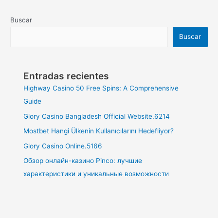
Buscar
Buscar
Entradas recientes
Highway Casino 50 Free Spins: A Comprehensive
Guide
Glory Casino Bangladesh Official Website.6214
Mostbet Hangi Ülkenin Kullanıcılarını Hedefliyor?
Glory Casino Online.5166
Обзор онлайн-казино Pinco: лучшие
характеристики и уникальные возможности