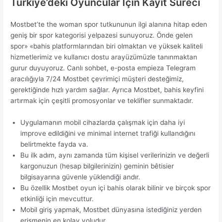
Türkiye’deki Oyuncular İçin Kayıt Süreci
Mostbet’te the woman spor tutkununun ilgi alanına hitap eden
geniş bir spor kategorisi yelpazesi sunuyoruz. Önde gelen
spor» «bahis platformlarından biri olmaktan ve yüksek kaliteli
hizmetlerimiz ve kullanıcı dostu arayüzümüzle tanınmaktan
gurur duyuyoruz. Canlı sohbet, e-posta empieza Telegram
aracılığıyla 7/24 Mostbet çevrimiçi müşteri desteğimiz,
gerektiğinde hızlı yardım sağlar. Ayrıca Mostbet, bahis keyfini
artırmak için çeşitli promosyonlar ve teklifler sunmaktadır.
Uygulamanın mobil cihazlarda çalışmak için daha iyi
improve edildiğini ve minimal internet trafiği kullandığını
belirtmekte fayda va.
Bu ilk adım, aynı zamanda tüm kişisel verilerinizin ve değerli
kargonuzun (hesap bilgilerinizin) geminin bêtisier
bilgisayarına güvenle yüklendiği andır.
Bu özellik Mostbet oyun içi bahis olarak bilinir ve birçok spor
etkinliği için mevcuttur.
Mobil giriş yapmak, Mostbet dünyasına istediğiniz yerden
erişmenin en kolay yoludur.