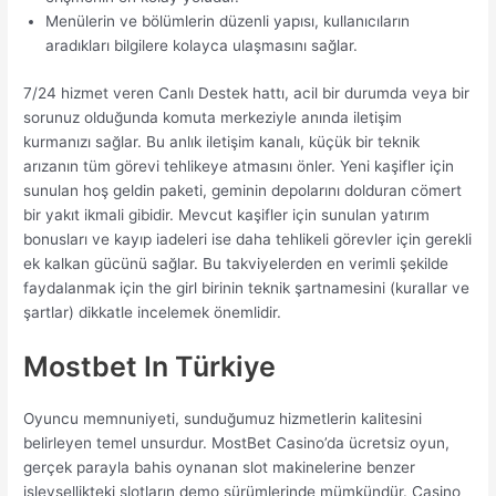
Menülerin ve bölümlerin düzenli yapısı, kullanıcıların
aradıkları bilgilere kolayca ulaşmasını sağlar.
7/24 hizmet veren Canlı Destek hattı, acil bir durumda veya bir
sorunuz olduğunda komuta merkeziyle anında iletişim
kurmanızı sağlar. Bu anlık iletişim kanalı, küçük bir teknik
arızanın tüm görevi tehlikeye atmasını önler. Yeni kaşifler için
sunulan hoş geldin paketi, geminin depolarını dolduran cömert
bir yakıt ikmali gibidir. Mevcut kaşifler için sunulan yatırım
bonusları ve kayıp iadeleri ise daha tehlikeli görevler için gerekli
ek kalkan gücünü sağlar. Bu takviyelerden en verimli şekilde
faydalanmak için the girl birinin teknik şartnamesini (kurallar ve
şartlar) dikkatle incelemek önemlidir.
Mostbet In Türkiye
Oyuncu memnuniyeti, sunduğumuz hizmetlerin kalitesini
belirleyen temel unsurdur. MostBet Casino’da ücretsiz oyun,
gerçek parayla bahis oynanan slot makinelerine benzer
işlevsellikteki slotların demo sürümlerinde mümkündür. Casino