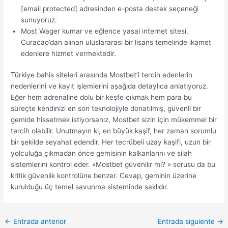
[email protected] adresinden e-posta destek seçeneği
sunuyoruz.
Most Wager kumar ve eğlence yasal internet sitesi,
Curacao’dan alınan uluslararası bir lisans temelinde ikamet
edenlere hizmet vermektedir.
Türkiye bahis siteleri arasında Mostbet’i tercih edenlerin
nedenlerini ve kayıt işlemlerini aşağıda detaylıca anlatıyoruz.
Eğer hem adrenaline dolu bir keşfe çıkmak hem para bu
süreçte kendinizi en son teknolojiyle donatılmış, güvenli bir
gemide hissetmek istiyorsanız, Mostbet sizin için mükemmel bir
tercih olabilir. Unutmayın ki, en büyük kaşif, her zaman sorumlu
bir şekilde seyahat edendir. Her tecrübeli uzay kaşifi, uzun bir
yolculuğa çıkmadan önce gemisinin kalkanlarını ve silah
sistemlerini kontrol eder. «Mostbet güvenilir mi? » sorusu da bu
kritik güvenlik kontrolüne benzer. Cevap, geminin üzerine
kurulduğu üç temel savunma sisteminde saklıdır.
←
Entrada anterior
Entrada siguiente
→