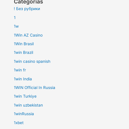
Categorías
! Без рубрики
1
1w
1Win AZ Casino
1Win Brasil
1win Brazil
1win casino spanish
1win fr
1win India
1WIN Official In Russia
1win Turkiye
1win uzbekistan
1winRussia
1xbet