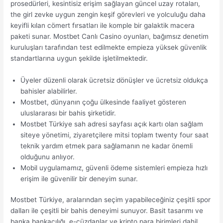
prosedürleri, kesintisiz erişim sağlayan güncel uzay rotaları,
the girl zevke uygun zengin keşif görevleri ve yolculuğu daha
keyifli kılan cömert fırsatları ile komple bir galaktik macera
paketi sunar. Mostbet Canlı Casino oyunları, bağımsız denetim
kuruluşları tarafından test edilmekte empieza yüksek güvenlik
standartlarına uygun şekilde işletilmektedir.
Üyeler düzenli olarak ücretsiz dönüşler ve ücretsiz oldukça
bahisler alabilirler.
Mostbet, dünyanın çoğu ülkesinde faaliyet gösteren
uluslararası bir bahis şirketidir.
Mostbet Türkiye sah adresi sayfası açık kartı olan sağlam
siteye yönetimi, ziyaretçilere mitsi toplam twenty four saat
teknik yardım etmek para sağlamanın ne kadar önemli
olduğunu anlıyor.
Mobil uygulamamız, güvenli ödeme sistemleri empieza hızlı
erişim ile güvenilir bir deneyim sunar.
Mostbet Türkiye, aralarından seçim yapabileceğiniz çeşitli spor
dalları ile çeşitli bir bahis deneyimi sunuyor. Basit tasarımı ve
banka bankacılığı, e-cüzdanlar ve kripto para birimleri dahil