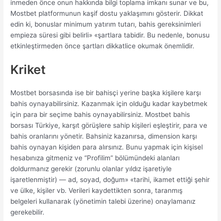
inmeden önce onun hakkında bilgi toplama imkanı sunar ve bu,
Mostbet platformunun kaşif dostu yaklaşımını gösterir. Dikkat
edin ki, bonuslar minimum yatırım tutarı, bahis gereksinimleri
empieza süresi gibi belirli» «şartlara tabidir. Bu nedenle, bonusu
etkinleştirmeden önce şartları dikkatlice okumak önemlidir.
Kriket
Mostbet borsasında ise bir bahisçi yerine başka kişilere karşı
bahis oynayabilirsiniz. Kazanmak için olduğu kadar kaybetmek
için para bir seçime bahis oynayabilirsiniz. Mostbet bahis
borsası Türkiye, karşıt görüşlere sahip kişileri eşleştirir, para ve
bahis oranlarını yönetir. Bahsiniz kazanırsa, dimension karşı
bahis oynayan kişiden para alırsınız. Bunu yapmak için kişisel
hesabınıza gitmeniz ve “Profilim” bölümündeki alanları
doldurmanız gerekir (zorunlu olanlar yıldız işaretiyle
işaretlenmiştir) — ad, soyad, doğum» «tarihi, ikamet ettiği şehir
ve ülke, kişiler vb. Verileri kaydettikten sonra, taranmış
belgeleri kullanarak (yönetimin talebi üzerine) onaylamanız
gerekebilir.