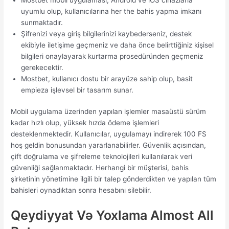
uyumlu olup, kullanıcılarına her the bahis yapma imkanı
sunmaktadır.
Şifrenizi veya giriş bilgilerinizi kaybederseniz, destek
ekibiyle iletişime geçmeniz ve daha önce belirttiğiniz kişisel
bilgileri onaylayarak kurtarma prosedüründen geçmeniz
gerekecektir.
Mostbet, kullanıcı dostu bir arayüze sahip olup, basit
empieza işlevsel bir tasarım sunar.
Mobil uygulama üzerinden yapılan işlemler masaüstü sürüm
kadar hızlı olup, yüksek hızda ödeme işlemleri
desteklenmektedir. Kullanıcılar, uygulamayı indirerek 100 FS
hoş geldin bonusundan yararlanabilirler. Güvenlik açısından,
çift doğrulama ve şifreleme teknolojileri kullanılarak veri
güvenliği sağlanmaktadır. Herhangi bir müşterisi, bahis
şirketinin yönetimine ilgili bir talep gönderdikten ve yapılan tüm
bahisleri oynadıktan sonra hesabını silebilir.
Qeydiyyat Və Yoxlama Almost All