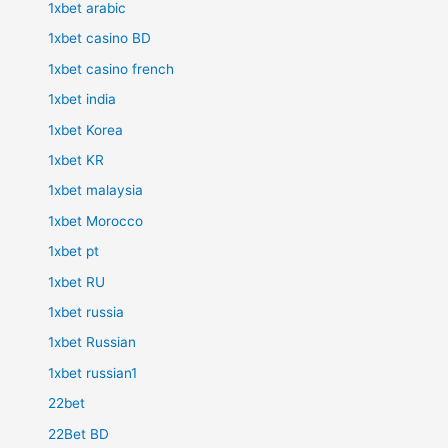
1xbet arabic
1xbet casino BD
1xbet casino french
1xbet india
1xbet Korea
1xbet KR
1xbet malaysia
1xbet Morocco
1xbet pt
1xbet RU
1xbet russia
1xbet Russian
1xbet russian1
22bet
22Bet BD