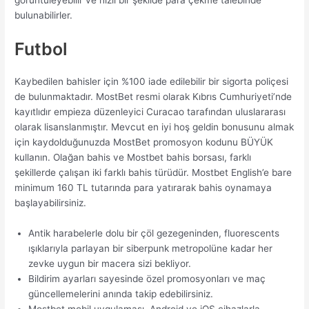
bulunabilirler.
Futbol
Kaybedilen bahisler için %100 iade edilebilir bir sigorta poliçesi
de bulunmaktadır. MostBet resmi olarak Kıbrıs Cumhuriyeti’nde
kayıtlıdır empieza düzenleyici Curacao tarafından uluslararası
olarak lisanslanmıştır. Mevcut en iyi hoş geldin bonusunu almak
için kaydolduğunuzda MostBet promosyon kodunu BÜYÜK
kullanın. Olağan bahis ve Mostbet bahis borsası, farklı
şekillerde çalışan iki farklı bahis türüdür. Mostbet English’e bare
minimum 160 TL tutarında para yatırarak bahis oynamaya
başlayabilirsiniz.
Antik harabelerle dolu bir çöl gezegeninden, fluorescents
ışıklarıyla parlayan bir siberpunk metropolüne kadar her
zevke uygun bir macera sizi bekliyor.
Bildirim ayarları sayesinde özel promosyonları ve maç
güncellemelerini anında takip edebilirsiniz.
Mostbet mobil uygulaması, Android ve iOS cihazlarla