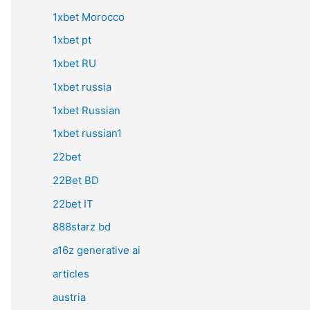
1xbet Morocco
1xbet pt
1xbet RU
1xbet russia
1xbet Russian
1xbet russian1
22bet
22Bet BD
22bet IT
888starz bd
a16z generative ai
articles
austria