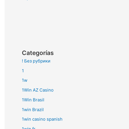
Categorías
! Без рубрики
1
1w
1Win AZ Casino
1Win Brasil
1win Brazil
1win casino spanish
1win fr