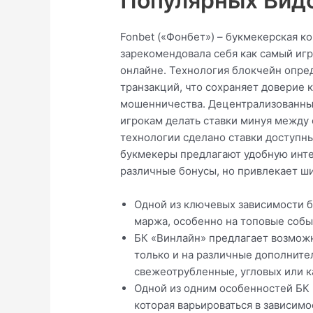
Популярных Вид
Fonbet («Фонбет») – букмекерская ко
зарекомендовала себя как самый игр
онлайне. Технология блокчейн опре
транзакций, что сохраняет доверие 
мошенничества. Децентрализованны
игрокам делать ставки минуя между
технологии сделано ставки доступны
букмекеры предлагают удобную инте
различные бонусы, но привлекает ш
Одной из ключевых зависимости 
маржа, особенно на топовые собы
БК «Винлайн» предлагает возможно
только и на различные дополните
свежеотрубленные, угловых или к
Одной из одним особенностей БК 
которая варьироваться в зависимо