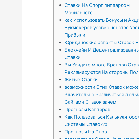
Ставки На Спорт пиппардом
Мобильного
как Использовать Бонусы и Акц
Букмекеров усовершенство Уве
Прибыли
Юридические аспекты Ставок Н
Блокчейн И Децентрализованн
Ставки
Вы Увидите много Брендов Став
Рекламируются На стороны Поля
Живые Ставки
возможности Этих Ставок може
Значительно Различаться людь
Сайтами Ставок зачем
Прогнозы Капперов
Как Пользоваться Калькуляторо
Системы Ставок?»
Прогнозы На Спорт