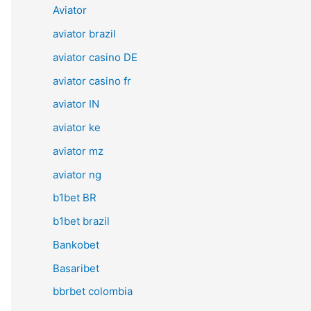
Aviator
aviator brazil
aviator casino DE
aviator casino fr
aviator IN
aviator ke
aviator mz
aviator ng
b1bet BR
b1bet brazil
Bankobet
Basaribet
bbrbet colombia