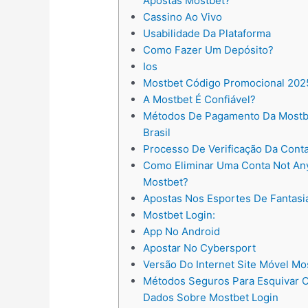
Apostas Mostbet?
Cassino Ao Vivo
Usabilidade Da Plataforma
Como Fazer Um Depósito?
Ios
Mostbet Código Promocional 202
A Mostbet É Confiável?
Métodos De Pagamento Da Mostb
Brasil
Processo De Verificação Da Cont
Como Eliminar Uma Conta Not An
Mostbet?
Apostas Nos Esportes De Fantasi
Mostbet Login:
App No Android
Apostar No Cybersport
Versão Do Internet Site Móvel Mo
Métodos Seguros Para Esquivar 
Dados Sobre Mostbet Login