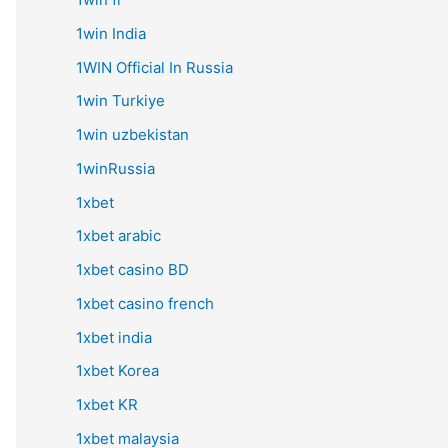
1win India
1WIN Official In Russia
1win Turkiye
1win uzbekistan
1winRussia
1xbet
1xbet arabic
1xbet casino BD
1xbet casino french
1xbet india
1xbet Korea
1xbet KR
1xbet malaysia