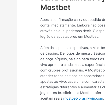
Mostbet
Após a confirmação carry out pedido d
conta imediatamente. Embora não possa
através da qual podemos decir. O esp
legião de apostadores em Mostbet.
Além das apostas esportivas, a Mostb
de cassino. De jogos de mesa clássicos
de caça-níqueis, há algo para todos os
vivo aprimora ainda mais a experiência
com crupiês profissionais. A Mostbet
atender todos os tipos de apostadores
apostas ao vivo, cada uma com caracte
estratégias diferentes e aumentar as ch
jogadores brasileiros, a Mostbet ofe
aceitam reais
mostbet-brasil-win.com
.