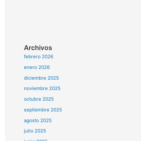
Archivos
febrero 2026
enero 2026
diciembre 2025
noviembre 2025
octubre 2025
septiembre 2025
agosto 2025
julio 2025