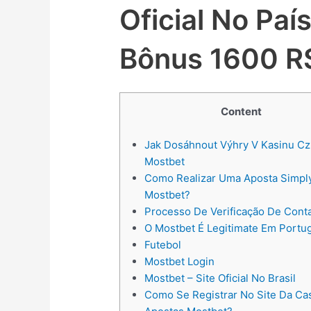
Oficial No Pa
Bônus 1600 R$
Content
Jak Dosáhnout Výhry V Kasinu Cz
Mostbet
Como Realizar Uma Aposta Simpl
Mostbet?
Processo De Verificação De Cont
O Mostbet É Legitimate Em Portu
Futebol
Mostbet Login
Mostbet – Site Oficial No Brasil
Como Se Registrar No Site Da Ca